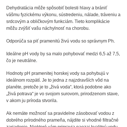
Dehydratácia môže spôsobiť bolesti hlavy a brániť
vášmu fyzickému výkonu, sústredeniu, nálade, tráveniu a
srdcovým a obličkovým funkciám. Tieto komplikácie
môžu zvýšiť vašu náchylnosť na chorobu.
Odporúča sa piť pramenitú živú vodu so správnym Ph.
Ideálne pH vody by sa malo pohybovať medzi 6,5 až 7,5,
čo je neutrálne.
Hodnoty pH pramenitej horskej vody sa pohybujú v
ideálnom rozpätí. Je to jedna z najzdravších vôd na
planéte, pretože je to „živá voda“, ktorá podobne ako
„živá potrava“ je vo svojom surovom, prirodzenom stave,
v akom ju príroda stvorila.
Ak nemáte možnosť sa pravidelne zásobovať vodou z
dobrého prírodného prameňa, nájdite si vhodné filtračné
zariadenie. Niektoré vám pripravia naozaj kvalitnú vodu.