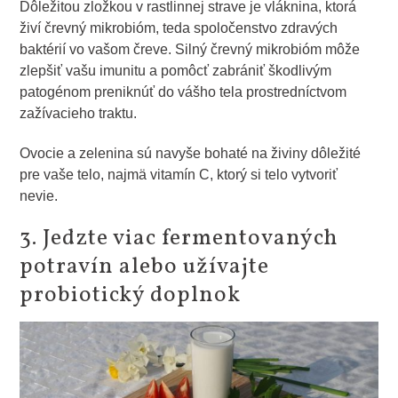
Dôležitou zložkou v rastlinnej strave je vláknina, ktorá
živí črevný mikrobióm, teda spoločenstvo zdravých
baktérií vo vašom čreve. Silný črevný mikrobióm môže
zlepšiť vašu imunitu a pomôcť zabrániť škodlivým
patogénom preniknúť do vášho tela prostredníctvom
zažívacieho traktu.
Ovocie a zelenina sú navyše bohaté na živiny dôležité
pre vaše telo, najmä vitamín C, ktorý si telo vytvoriť
nevie.
3. Jedzte viac fermentovaných
potravín alebo užívajte
probiotický doplnok