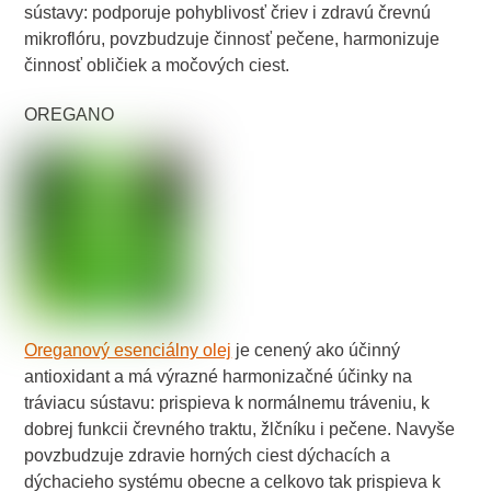
sústavy: podporuje pohyblivosť čriev i zdravú črevnú
mikroflóru, povzbudzuje činnosť pečene, harmonizuje
činnosť obličiek a močových ciest.
OREGANO
Oreganový esenciálny olej
je cenený ako účinný
antioxidant a má výrazné harmonizačné účinky na
tráviacu sústavu: prispieva k normálnemu tráveniu, k
dobrej funkcii črevného traktu, žlčníku i pečene. Navyše
povzbudzuje zdravie horných ciest dýchacích a
dýchacieho systému obecne a celkovo tak prispieva k