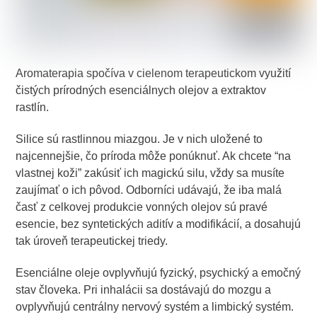
Aromaterapia spočíva v cielenom terapeutickom využití
čistých prírodných esenciálnych olejov a extraktov
rastlín.
Silice sú rastlinnou miazgou. Je v nich uložené to
najcennejšie, čo príroda môže ponúknuť. Ak chcete “na
vlastnej koži” zakúsiť ich magickú silu, vždy sa musíte
zaujímať o ich pôvod. Odborníci udávajú, že iba malá
časť z celkovej produkcie vonných olejov sú pravé
esencie, bez syntetických aditív a modifikácií, a dosahujú
tak úroveň terapeutickej triedy.
Esenciálne oleje ovplyvňujú fyzický, psychický a emočný
stav človeka. Pri inhalácii sa dostávajú do mozgu a
ovplyvňujú centrálny nervový systém a limbický systém.