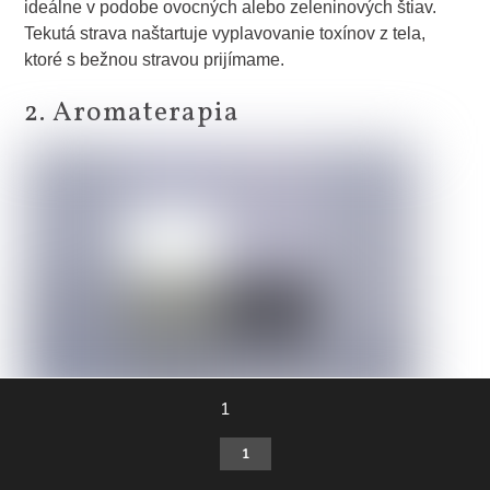
ideálne v podobe ovocných alebo zeleninových štiav.
Tekutá strava naštartuje vyplavovanie toxínov z tela,
ktoré s bežnou stravou prijímame.
2. Aromaterapia
1
Aromaterapia je pôsobenie esenciálnych olejov rôznych
1
rastlín na dýchacie cesty prostredníctvom aromalampy,