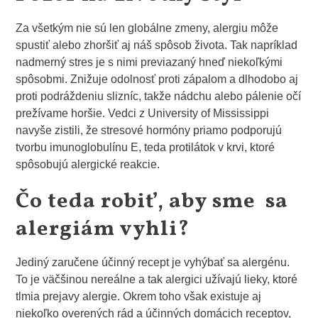
Za všetkým nie sú len globálne zmeny, alergiu môže
spustiť alebo zhoršiť aj náš spôsob života. Tak napríklad
nadmerný stres je s nimi previazaný hneď niekoľkými
spôsobmi. Znižuje odolnosť proti zápalom a dlhodobo aj
proti podráždeniu slizníc, takže nádchu alebo pálenie očí
prežívame horšie. Vedci z University of Mississippi
navyše zistili, že stresové hormóny priamo podporujú
tvorbu imunoglobulínu E, teda protilátok v krvi, ktoré
spôsobujú alergické reakcie.
Čo teda robiť, aby sme sa
alergiám vyhli?
Jediný zaručene účinný recept je vyhýbať sa alergénu.
To je väčšinou nereálne a tak alergici užívajú lieky, ktoré
tlmia prejavy alergie. Okrem toho však existuje aj
niekoľko overených rád a účinných domácich receptov,