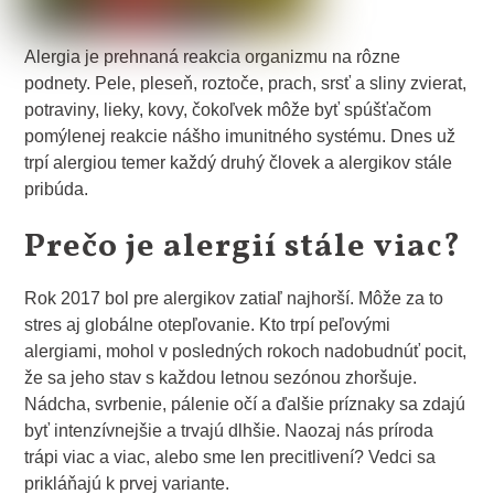
Alergia je prehnaná reakcia organizmu na rôzne
podnety. Pele, pleseň, roztoče, prach, srsť a sliny zvierat,
potraviny, lieky, kovy, čokoľvek môže byť spúšťačom
pomýlenej reakcie nášho imunitného systému. Dnes už
trpí alergiou temer každý druhý človek a alergikov stále
pribúda.
Prečo je alergií stále viac?
Rok 2017 bol pre alergikov zatiaľ najhorší. Môže za to
stres aj globálne otepľovanie. Kto trpí peľovými
alergiami, mohol v posledných rokoch nadobudnúť pocit,
že sa jeho stav s každou letnou sezónou zhoršuje.
Nádcha, svrbenie, pálenie očí a ďalšie príznaky sa zdajú
byť intenzívnejšie a trvajú dlhšie. Naozaj nás príroda
trápi viac a viac, alebo sme len precitlivení? Vedci sa
prikláňajú k prvej variante.