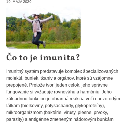
10. MÁJA 2020
Čo to je imunita?
Imunitný systém predstavuje komplex špecializovaných
molekúl, buniek, tkanív a orgánov, ktoré sú vzájomne
prepojené. Pretože tvorí jeden celok, jeho správne
fungovanie si vyžaduje rovnováhu a harmóniu. Jeho
základnou funkciou je obranná reakcia voči cudzorodým
látkam (bielkoviny, polysacharidy, glykoproteíny),
mikroorganizmom (baktérie, vírusy, plesne, prvoky,
parazity) a antigénne zmeneným nádorovým bunkám.