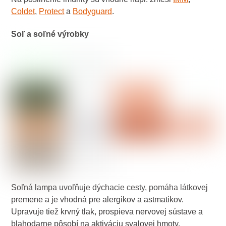
Coldet
,
Protect
a
Bodyguard
.
Soľ a soľné výrobky
Soľná lampa uvoľňuje dýchacie cesty, pomáha látkovej
premene a je vhodná pre alergikov a astmatikov.
Upravuje tiež krvný tlak, prospieva nervovej sústave a
blahodarne pôsobí na aktiváciu svalovej hmoty.