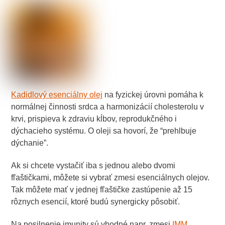
Kadidlový esenciálny olej
na fyzickej úrovni pomáha k
normálnej činnosti srdca a harmonizácií cholesterolu v
krvi, prispieva k zdraviu kĺbov, reprodukčného i
dýchacieho systému. O oleji sa hovorí, že “prehlbuje
dýchanie”.
Ak si chcete vystačiť iba s jednou alebo dvomi
fľaštičkami, môžete si vybrať zmesi esenciálnych olejov.
Tak môžete mať v jednej fľaštičke zastúpenie až 15
rôznych esencií, ktoré budú synergicky pôsobiť.
Na posilnenie imunity sú vhodné napr. zmesi
IMM
,