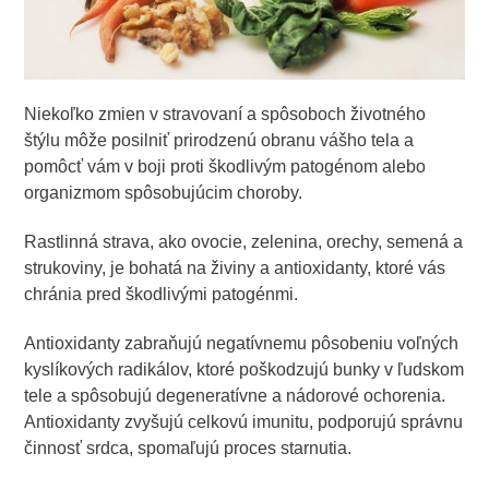
Niekoľko zmien v stravovaní a spôsoboch životného
štýlu môže posilniť prirodzenú obranu vášho tela a
pomôcť vám v boji proti škodlivým patogénom alebo
organizmom spôsobujúcim choroby.
Rastlinná strava, ako ovocie, zelenina, orechy, semená a
strukoviny, je bohatá na živiny a antioxidanty, ktoré vás
chránia pred škodlivými patogénmi.
Antioxidanty zabraňujú negatívnemu pôsobeniu voľných
kyslíkových radikálov, ktoré poškodzujú bunky v ľudskom
tele a spôsobujú degeneratívne a nádorové ochorenia.
Antioxidanty zvyšujú celkovú imunitu, podporujú správnu
činnosť srdca, spomaľujú proces starnutia.