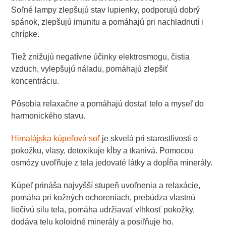
Soľné lampy zlepšujú stav lupienky, podporujú dobrý
spánok, zlepšujú imunitu a pomáhajú pri nachladnutí i
chrípke.
Tiež znižujú negatívne účinky elektrosmogu, čistia
vzduch, vylepšujú náladu, pomáhajú zlepšiť
koncentráciu.
Pôsobia relaxačne a pomáhajú dostať telo a myseľ do
harmonického stavu.
Himalájska kúpeľová soľ
je skvelá pri starostlivosti o
pokožku, vlasy, detoxikuje kĺby a tkanivá. Pomocou
osmózy uvoľňuje z tela jedovaté látky a dopĺňa minerály.
Kúpeľ prináša najvyšší stupeň uvoľnenia a relaxácie,
pomáha pri kožných ochoreniach, prebúdza vlastnú
liečivú silu tela, pomáha udržiavať vlhkosť pokožky,
dodáva telu koloidné minerály a posiľňuje ho.