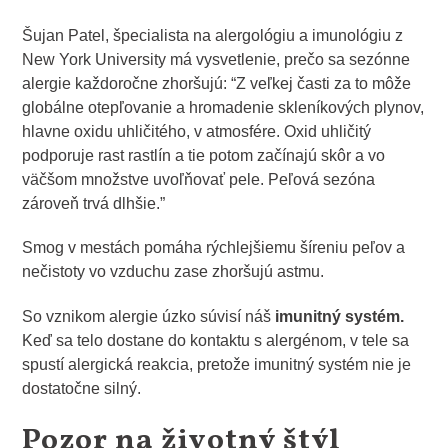
Šujan Patel, špecialista na alergológiu a imunológiu z
New York University má vysvetlenie, prečo sa sezónne
alergie každoročne zhoršujú: “Z veľkej časti za to môže
globálne otepľovanie a hromadenie skleníkových plynov,
hlavne oxidu uhličitého, v atmosfére. Oxid uhličitý
podporuje rast rastlín a tie potom začínajú skôr a vo
väčšom množstve uvoľňovať pele. Peľová sezóna
zároveň trvá dlhšie.”
Smog v mestách pomáha rýchlejšiemu šíreniu peľov a
nečistoty vo vzduchu zase zhoršujú astmu.
So vznikom alergie úzko súvisí náš
imunitný systém.
Keď sa telo dostane do kontaktu s alergénom,
v tele sa
spustí alergická reakcia, pretože imunitný systém nie je
dostatočne silný.
Pozor na životný štýl