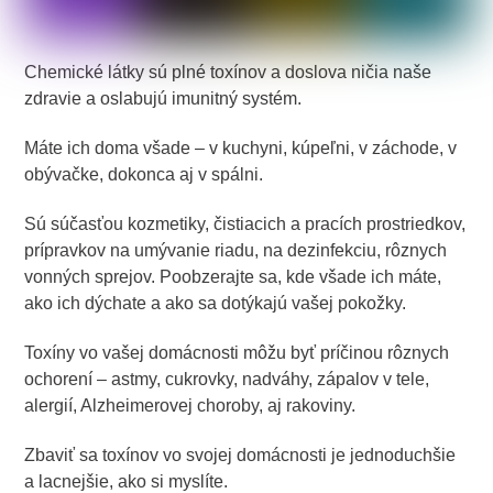
Chemické látky sú plné toxínov a doslova ničia naše
zdravie a oslabujú imunitný systém.
Máte ich doma všade – v kuchyni, kúpeľni, v záchode, v
obývačke, dokonca aj v spálni.
Sú súčasťou kozmetiky, čistiacich a pracích prostriedkov,
prípravkov na umývanie riadu, na dezinfekciu, rôznych
vonných sprejov. Poobzerajte sa, kde všade ich máte,
ako ich dýchate a ako sa dotýkajú vašej pokožky.
Toxíny vo vašej domácnosti môžu byť príčinou rôznych
ochorení – astmy, cukrovky, nadváhy, zápalov v tele,
alergií, Alzheimerovej choroby, aj rakoviny.
Zbaviť sa toxínov vo svojej domácnosti je jednoduchšie
a lacnejšie, ako si myslíte.