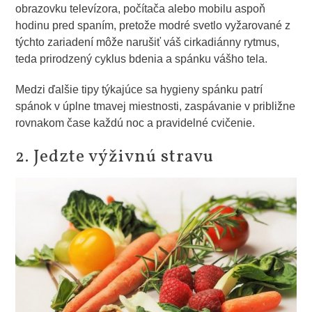
obrazovku televízora, počítača alebo mobilu aspoň
hodinu pred spaním, pretože modré svetlo vyžarované z
týchto zariadení môže narušiť váš cirkadiánny rytmus,
teda prirodzený cyklus bdenia a spánku vášho tela.
Medzi ďalšie tipy týkajúce sa hygieny spánku patrí
spánok v úplne tmavej miestnosti, zaspávanie v približne
rovnakom čase každú noc a pravidelné cvičenie.
2. Jedzte výživnú stravu