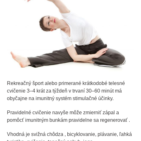
Rekreačný šport alebo primerané krátkodobé telesné
cvičenie 3–4 krát za týždeň v trvaní 30–60 minút má
obyčajne na imunitný systém stimulačné účinky.
Pravidelné cvičenie navyše môže zmierniť zápal a
pomôcť imunitným bunkám pravidelne sa regenerovať .
Vhodná je svižná chôdza , bicyklovanie, plávanie, ľahká