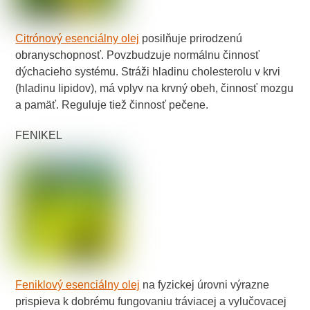
Citrónový esenciálny olej
posilňuje prirodzenú
obranyschopnosť. Povzbudzuje normálnu činnosť
dýchacieho systému. Stráži hladinu cholesterolu v krvi
(hladinu lipidov), má vplyv na krvný obeh, činnosť mozgu
a pamäť. Reguluje tiež činnosť pečene.
FENIKEL
Feniklový esenciálny olej
na fyzickej úrovni výrazne
prispieva k dobrému fungovaniu tráviacej a vylučovacej