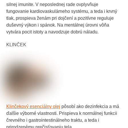
silnej imunite. V neposlednej rade ovplyvňuje
fungovanie kardiovaskulárneho systému, a teda i krvný
tlak, prospieva ženám pri dojčení a pozitívne reguluje
duševný výkon i spánok. Na mentálnej úrovni vôňa
vytvára pocit istoty a navodzuje dobrú náladu.
KLINČEK
Klinčekový esenciálny olej
pôsobí ako dezinfekcia a má
ďalšie výborné vlastnosti. Prispieva k normálnej funkcii
črevného i gastrointes­tinálneho traktu, a teda i
prirodzenému prečisťovaniu tela.