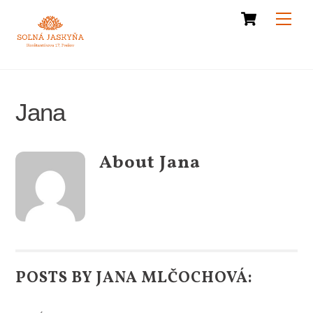
Cart
Skip
Men
to
content
Jana
About
Jana
POSTS BY JANA MLČOCHOVÁ: