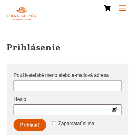
Cart
Skip
Men
to
content
Prihlásenie
Povinné
Používateľské meno alebo e-mailová adresa
Povinné
Heslo
Zapamätať si ma
Prihlásiť