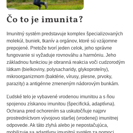
Čo to je imunita?
Imunitný systém predstavuje komplex špecializovaných
molekúl, buniek, tkanív a orgánov, ktoré sú vzájomne
prepojené. Pretože tvorí jeden celok, jeho správne
fungovanie si vyžaduje rovnováhu a harmóniu. Jeho
základnou funkciou je obranná reakcia voči cudzorodým
látkam (bielkoviny, polysacharidy, glykoproteíny),
mikroorganizmom (baktérie, vírusy, plesne, prvoky,
parazity) a antigénne zmeneným nádorovým bunkám.
Ľudské telo je vybavené vrodenou imunitou a s ňou
spojenou získanou imunitou (špecifická, adaptívna).
Ochrana pred ochorením sa uskutočňuje najprv
prostredníctvom vývojovo staršej (vrodenej) imunitnej
odpovede. Ak táto zlyhá alebo je nepostačujúca,
mobilizuje sa adaptívny imunitný systém za pomoci