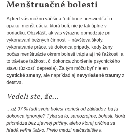
Menštruačné bolesti
Aj keď vás možno väčšina ľudí bude presviedčať o
opaku, menštruácia, ktorá bolí, nie je tak úplne v
poriadku. Obzvlášť, ak vás výrazne obmedzuje pri
vykonávaní bežných činností – návšteva školy,
vykonávanie práce. sú dokonca prípady, kedy ženy
počas menštruácie okrem bolesti trápia aj iné ťažkosti, a
to tráviace ťažkosti, či dokonca zhoršenie psychického
stavu (úzkosť, depresia). Za tým môžu byť nielen
cystické zmeny
, ale napríklad aj
nevyriešené traumy
z
detstva.
Vedeli ste, že…
…až 97 % ľudí svoju bolesť nerieši od základov, ba ju
dokonca ignoruje? Týka sa to, samozrejme, bolesti, ktorá
prichádza bez zjavnej príčiny, alebo ktorej príčina sa
hľadá veľmi ťažko. Preto medzi najčastejšie a