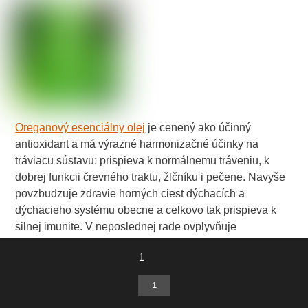
Oreganový esenciálny olej
je cenený ako účinný
antioxidant a má výrazné harmonizačné účinky na
tráviacu sústavu: prispieva k normálnemu tráveniu, k
dobrej funkcii črevného traktu, žlčníku i pečene. Navyše
povzbudzuje zdravie horných ciest dýchacích a
dýchacieho systému obecne a celkovo tak prispieva k
silnej imunite. V neposlednej rade ovplyvňuje
fungovanie kardiovaskulárneho systému, a teda i krvný
1
tlak, prospieva ženám pri dojčení a pozitívne reguluje
duševný výkon i spánok. Na mentálnej úrovni vôňa
1
vytvára pocit istoty a navodzuje dobrú náladu.