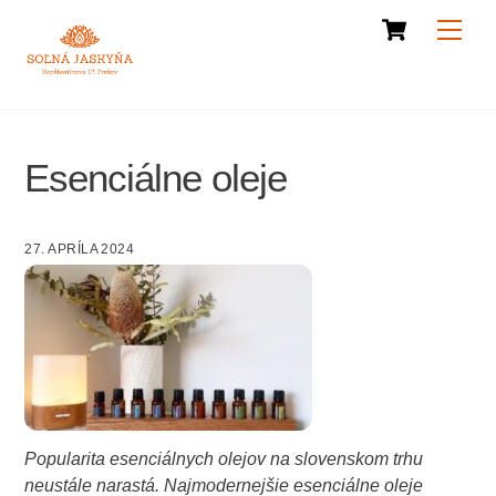
Cart
Skip
Men
to
content
Esenciálne oleje
27. APRÍLA 2024
Popularita esenciálnych olejov na slovenskom trhu
neustále narastá. Najmodernejšie esenciálne oleje