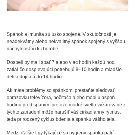
Spánok a imunita sú úzko spojené. V skutočnosti je
neadekvátny alebo nekvalitný spánok spojený s vyššou
náchylnosťou k chorobe.
Dospelí by mali spať 7 alebo viac hodín každú noc,
zatiaľ čo dospievajúci potrebujú 8–10 hodín a mladšie
deti a dojčatá do 14 hodín.
Ak máte problémy so spánkom, prestaňte sledovať
obrazovku televízora, počítača alebo mobilu aspoň
hodinu pred spaním, pretože modré svetlo vyžarované z
týchto zariadení môže narušiť váš cirkadiánny rytmus,
teda prirodzený cyklus bdenia a spánku vášho tela.
Medzi ďalšie tipy týkajúce sa hygieny spánku patrí