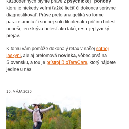
každodenných plynie práve z
psychickej “pohody”
,
ktorú je niekedy veľmi ťažké liečiť či dokonca správne
diagnostikovať. Práve preto analgetiká vo forme
paracetamolu či sodnej soli diklofenaku príčinu bolesti
nerieši, len skrýva bolesť ako takú, resp. jej fyzický
prejav.
K tomu vám pomôže dokonalý relax v našej
soľnej
jaskyni
, ale aj prelomová
novinka
, vôbec prvá na
Slovensku, a tou je
prístroj BioTeraCare
, ktorý nájdete
jedine u nás!
10. MÁJA 2020