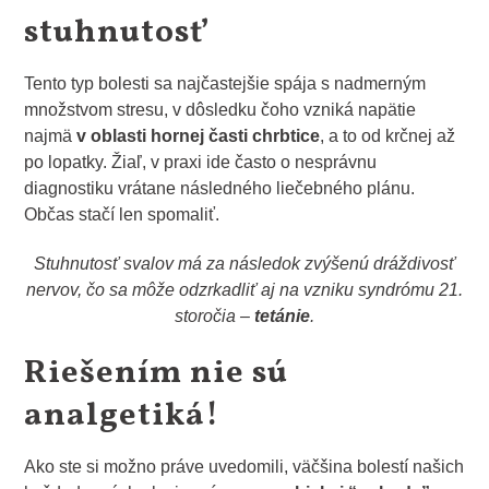
stuhnutosť
Tento typ bolesti sa najčastejšie spája s nadmerným
množstvom stresu, v dôsledku čoho vzniká napätie
najmä
v oblasti
hornej časti chrbtice
, a to od krčnej až
po lopatky. Žiaľ, v praxi ide často o nesprávnu
diagnostiku vrátane následného liečebného plánu.
Občas stačí len spomaliť.
Stuhnutosť svalov má za následok zvýšenú dráždivosť
nervov, čo sa môže odzrkadliť aj na vzniku syndrómu 21.
storočia –
tetánie
.
Riešením nie sú
analgetiká!
Ako ste si možno práve uvedomili, väčšina bolestí našich