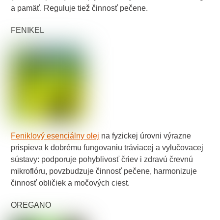
a pamäť. Reguluje tiež činnosť pečene.
FENIKEL
Feniklový esenciálny olej
na fyzickej úrovni výrazne
prispieva k dobrému fungovaniu tráviacej a vylučovacej
sústavy: podporuje pohyblivosť čriev i zdravú črevnú
mikroflóru, povzbudzuje činnosť pečene, harmonizuje
činnosť obličiek a močových ciest.
OREGANO