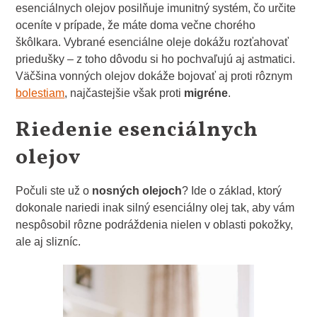
esenciálnych olejov posilňuje imunitný systém, čo určite
oceníte v prípade, že máte doma večne chorého
škôlkara. Vybrané esenciálne oleje dokážu rozťahovať
priedušky – z toho dôvodu si ho pochvaľujú aj astmatici.
Väčšina vonných olejov dokáže bojovať aj proti rôznym
bolestiam
, najčastejšie však proti
migréne
.
Riedenie esenciálnych
olejov
Počuli ste už o
nosných olejoch
? Ide o základ, ktorý
dokonale nariedi inak silný esenciálny olej tak, aby vám
nespôsobil rôzne podráždenia nielen v oblasti pokožky,
ale aj slizníc.