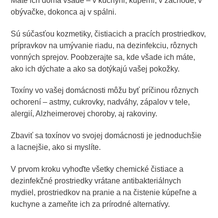
Máte ich doma všade – v kuchyni, kúpeľni, v záchode, v
obývačke, dokonca aj v spálni.
Sú súčasťou kozmetiky, čistiacich a pracích prostriedkov,
prípravkov na umývanie riadu, na dezinfekciu, rôznych
vonných sprejov. Poobzerajte sa, kde všade ich máte,
ako ich dýchate a ako sa dotýkajú vašej pokožky.
Toxíny vo vašej domácnosti môžu byť príčinou rôznych
ochorení – astmy, cukrovky, nadváhy, zápalov v tele,
alergií, Alzheimerovej choroby, aj rakoviny.
Zbaviť sa toxínov vo svojej domácnosti je jednoduchšie
a lacnejšie, ako si myslíte.
V prvom kroku vyhoďte všetky chemické čistiace a
dezinfekčné prostriedky vrátane antibakteriálnych
mydiel, prostriedkov na pranie a na čistenie kúpeľne a
kuchyne a zameňte ich za prírodné alternatívy.