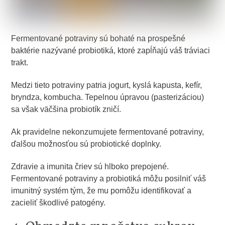
Fermentované potraviny sú bohaté na prospešné
baktérie nazývané probiotiká, ktoré zapĺňajú váš tráviaci
trakt.
Medzi tieto potraviny patria jogurt, kyslá kapusta, kefír,
bryndza, kombucha. Tepelnou úpravou (pasterizáciou)
sa však väčšina probiotík zničí.
Ak pravidelne nekonzumujete fermentované potraviny,
ďalšou možnosťou sú probiotické doplnky.
Zdravie a imunita čriev sú hlboko prepojené.
Fermentované potraviny a probiotiká môžu posilniť váš
imunitný systém tým, že mu pomôžu identifikovať a
zacieliť škodlivé patogény.