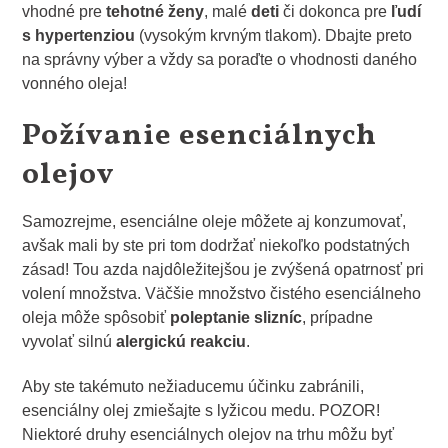
vhodné pre
tehotné ženy
, malé
deti
či dokonca pre
ľudí
s hypertenziou
(vysokým krvným tlakom). Dbajte preto
na správny výber a vždy sa poraďte o vhodnosti daného
vonného oleja!
Požívanie esenciálnych
olejov
Samozrejme, esenciálne oleje môžete aj konzumovať,
avšak mali by ste pri tom dodržať niekoľko podstatných
zásad! Tou azda najdôležitejšou je zvýšená opatrnosť pri
volení množstva. Väčšie množstvo čistého esenciálneho
oleja môže spôsobiť
poleptanie slizníc
, prípadne
vyvolať silnú
alergickú reakciu
.
Aby ste takémuto nežiaducemu účinku zabránili,
esenciálny olej zmiešajte s lyžicou medu. POZOR!
Niektoré druhy esenciálnych olejov na trhu môžu byť