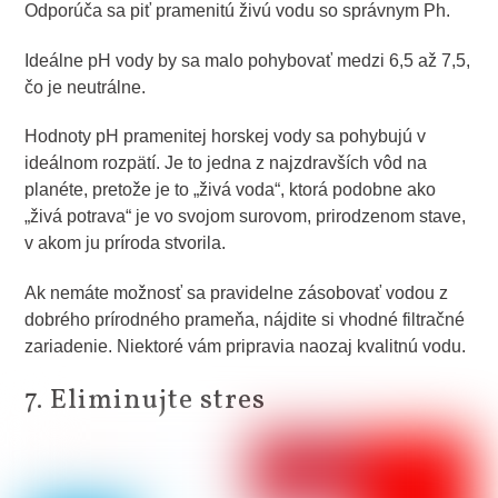
Odporúča sa piť pramenitú živú vodu so správnym Ph.
Ideálne pH vody by sa malo pohybovať medzi 6,5 až 7,5,
čo je neutrálne.
Hodnoty pH pramenitej horskej vody sa pohybujú v
ideálnom rozpätí. Je to jedna z najzdravších vôd na
planéte, pretože je to „živá voda“, ktorá podobne ako
„živá potrava“ je vo svojom surovom, prirodzenom stave,
v akom ju príroda stvorila.
Ak nemáte možnosť sa pravidelne zásobovať vodou z
dobrého prírodného prameňa, nájdite si vhodné filtračné
zariadenie. Niektoré vám pripravia naozaj kvalitnú vodu.
7. Eliminujte stres