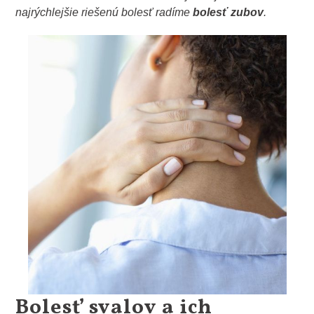
najrýchlejšie riešenú bolesť radíme
bolesť zubov
.
Bolesť svalov a ich