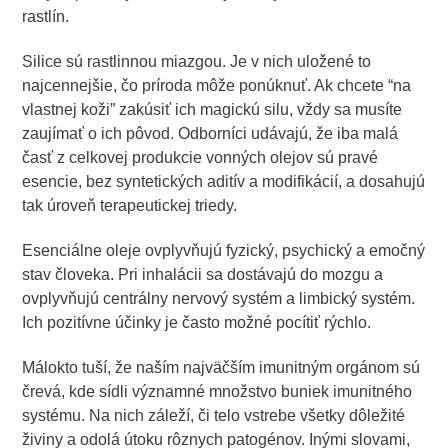
rastlín.
Silice sú rastlinnou miazgou. Je v nich uložené to
najcennejšie, čo príroda môže ponúknuť. Ak chcete “na
vlastnej koži” zakúsiť ich magickú silu, vždy sa musíte
zaujímať o ich pôvod. Odborníci udávajú, že iba malá
časť z celkovej produkcie vonných olejov sú pravé
esencie, bez syntetických aditív a modifikácií, a dosahujú
tak úroveň terapeutickej triedy.
Esenciálne oleje ovplyvňujú fyzický, psychický a emočný
stav človeka. Pri inhalácii sa dostávajú do mozgu a
ovplyvňujú centrálny nervový systém a limbický systém.
Ich pozitívne účinky je často možné pocítiť rýchlo.
Málokto tuší, že naším najväčším imunitným orgánom sú
črevá, kde sídli významné množstvo buniek imunitného
systému. Na nich záleží, či telo vstrebe všetky dôležité
živiny a odolá útoku rôznych patogénov. Inými slovami,