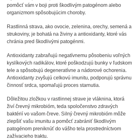
pomôcť vám v boji proti škodlivým patogénom alebo
organizmom spôsobujúcim choroby.
Rastlinná strava, ako ovocie, zelenina, orechy, semená a
strukoviny, je bohatá na živiny a antioxidanty, ktoré vás
chránia pred škodlivými patogénmi.
Antioxidanty zabraňujú negatívnemu pôsobeniu voľných
kyslíkových radikálov, ktoré poškodzujú bunky v ľudskom
tele a spôsobujú degeneratívne a nádorové ochorenia.
Antioxidanty zvyšujú celkovú imunitu, podporujú správnu
činnosť srdca, spomaľujú proces starnutia.
Dôležitou zložkou v rastlinnej strave je vláknina, ktorá
živí črevný mikrobióm, teda spoločenstvo zdravých
baktérií vo vašom čreve. Silný črevný mikrobióm môže
zlepšiť vašu imunitu a pomôcť zabrániť škodlivým
patogénom preniknúť do vášho tela prostredníctvom
zažívacieho traktu.