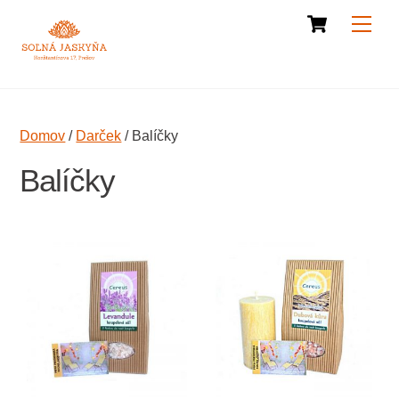
Cart
Skip
Men
to
content
Domov
/
Darček
/ Balíčky
Balíčky