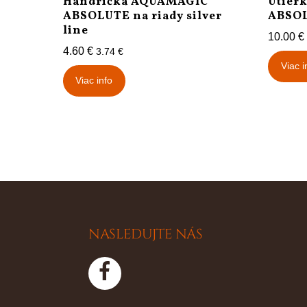
Handrička AQUAMAGIC
Utier
ABSOLUTE na riady silver
ABSOL
line
10.00
€
4.60
€
3.74
€
Viac i
Viac info
NASLEDUJTE NÁS