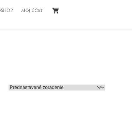
Cart
-SHOP
Môj účet