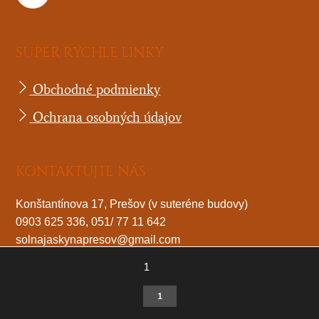
SUPER RÝCHLE LINKY
Obchodné podmienky
Ochrana osobných údajov
KONTAKTUJTE NÁS
Konštantínova 17, Prešov (v suteréne budovy)
0903 625 336, 051/ 77 11 642
solnajaskynapresov@gmail.com
1
©
Soľná jaskyňa Prešov
2026
Všetky práva vyhradené.
1