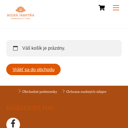
Cart
Skip
Men
to
content
Váš košík je prázdny.
Vrátiť sa do obchodu
Obchodné podmienky
Ochrana osobných údajov
NASLEDUJTE NÁS