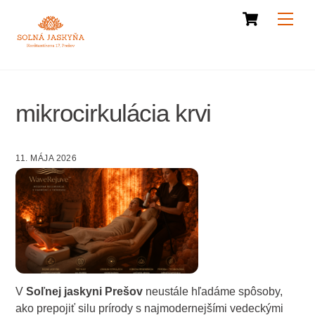
Cart
Skip
Men
to
content
mikrocirkulácia krvi
11. MÁJA 2026
V
Soľnej jaskyni Prešov
neustále hľadáme spôsoby,
ako prepojiť silu prírody s najmodernejšími vedeckými