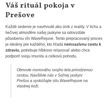
Váš rituál pokoja v
Prešove
Každé sedenie je navrhnuté ako únik z reality. V tichu a
liečivej atmosfére našej jaskyne sa odovzdáte
pôsobeniu vĺn WaveRejuve. Tento prepracovaný proces
je ideálny pre každého, kto hľadá
neinvazívnu cestu k
zdraviu,
potrebuje hĺbkovo relaxovať alebo chce
podporiť svoju imunitu a celkovú pohodu.
Obnovte rovnováhu svojho tela prirodzenou
cestou. Navštívte nás v Soľnej
jaskyni
Prešov a vyskúšajte silu WaveRejuve na
vlastnej koži.