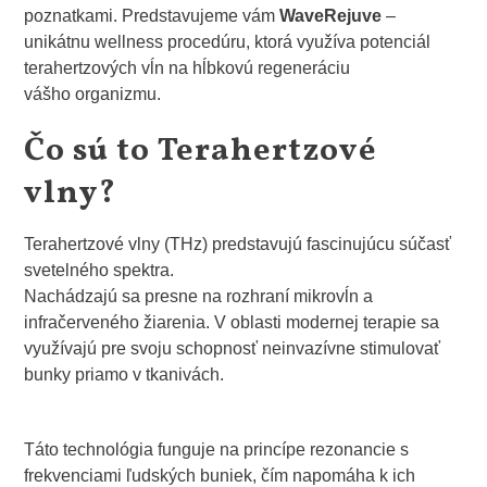
poznatkami. Predstavujeme vám
WaveRejuve
–
unikátnu wellness procedúru, ktorá využíva potenciál
terahertzových vĺn na hĺbkovú regeneráciu
vášho organizmu.
Čo sú to Terahertzové
vlny?
Terahertzové vlny (THz) predstavujú fascinujúcu súčasť
svetelného spektra.
Nachádzajú sa presne na rozhraní mikrovĺn a
infračerveného žiarenia. V oblasti modernej terapie sa
využívajú pre svoju schopnosť neinvazívne stimulovať
bunky priamo v tkanivách.
Táto technológia funguje na princípe rezonancie s
frekvenciami ľudských buniek, čím napomáha k ich