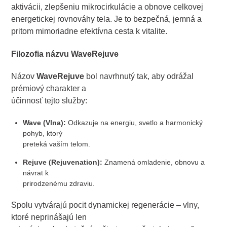
aktivácii, zlepšeniu mikrocirkulácie a obnove celkovej
energetickej rovnováhy tela. Je to bezpečná, jemná a
pritom mimoriadne efektívna cesta k vitalite.
Filozofia názvu WaveRejuve
Názov
WaveRejuve
bol navrhnutý tak, aby odrážal
prémiový charakter a
účinnosť tejto služby:
Wave (Vlna):
Odkazuje na energiu, svetlo a harmonický
pohyb, ktorý
preteká vaším telom.
Rejuve (Rejuvenation):
Znamená omladenie, obnovu a
návrat k
prirodzenému zdraviu.
Spolu vytvárajú pocit dynamickej regenerácie – vlny,
ktoré neprinášajú len