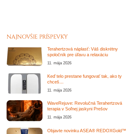
NAJNOVŠIE PRÍSPEVKY
Terahertzová náplasť: Váš diskrétny
spoločník pre úľavu a relaxáciu
11. mája 2026
Keď telo prestane fungovať tak, ako ty
chceš…
11. mája 2026
WaveRejuve: Revolučná Terahertzová
terapia v Soľnej jaskyni Prešov
11. mája 2026
Objavte novinku ASEA® REDOXGold™