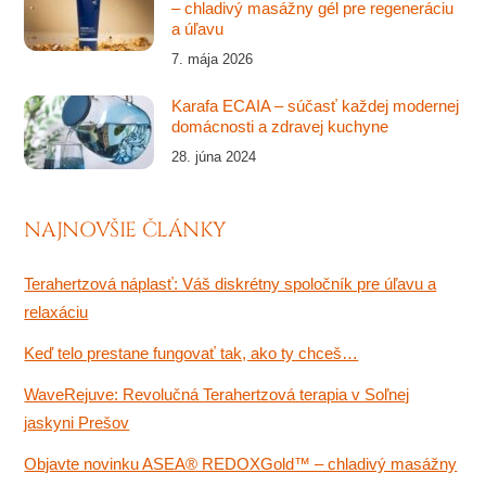
– chladivý masážny gél pre regeneráciu
a úľavu
7. mája 2026
Karafa ECAIA – súčasť každej modernej
domácnosti a zdravej kuchyne
28. júna 2024
NAJNOVŠIE ČLÁNKY
Terahertzová náplasť: Váš diskrétny spoločník pre úľavu a
relaxáciu
Keď telo prestane fungovať tak, ako ty chceš…
WaveRejuve: Revolučná Terahertzová terapia v Soľnej
jaskyni Prešov
Objavte novinku ASEA® REDOXGold™ – chladivý masážny