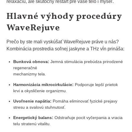
relaxáciu, ale skutočný reštart pre vaše telo i myseľ.
Hlavné výhody procedúry
WaveRejuve
Prečo by ste mali vyskúšať WaveRejuve práve u nás?
Kombinácia prostredia soľnej jaskyne a THz vĺn prináša:
Bunková obnova:
Jemná stimulácia prebúdza prirodzené
regeneračné
mechanizmy tela.
Harmonizácia mikrocirkulácie:
Podporuje lepší prietok
krvi a okysličenie organizmu.
Uvoľnenie napätia:
Pomáha eliminovať fyzické prejavy
stresu a svalovú stuhnutosť.
Energetický balans:
Odstraňuje pocit vyčerpania a vracia
telu stratenú vitalitu.