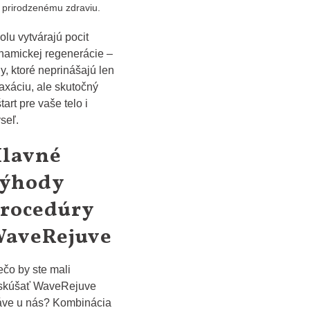
prirodzenému zdraviu.
olu vytvárajú pocit
namickej regenerácie –
ny, ktoré neprinášajú len
laxáciu, ale skutočný
tart pre vaše telo i
seľ.
lavné
ýhody
rocedúry
aveRejuve
ečo by ste mali
skúšať WaveRejuve
áve u nás? Kombinácia