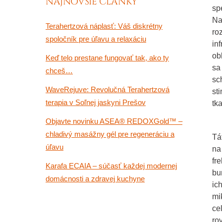
NAJNOVŠIE ČLÁNKY
sp
Na
Terahertzová náplasť: Váš diskrétny
ro
spoločník pre úľavu a relaxáciu
in
ob
Keď telo prestane fungovať tak, ako ty
sa
chceš…
sc
WaveRejuve: Revolučná Terahertzová
st
terapia v Soľnej jaskyni Prešov
tk
Objavte novinku ASEA® REDOXGold™ –
chladivý masážny gél pre regeneráciu a
Tá
úľavu
na
fr
Karafa ECAIA – súčasť každej modernej
bu
domácnosti a zdravej kuchyne
ic
mi
ce
ro