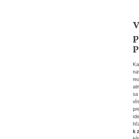
V
p
P
Ka
na
rea
at
sa
vĺ
pr
id
hľ
k 
hĺ