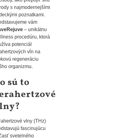
írody s najmodernejšími
deckými poznatkami.
edstavujeme vám
veRejuve
– unikátnu
llness procedúru, ktorá
užíva potenciál
rahertzových vĺn na
bkovú regeneráciu
šho organizmu.
o sú to
erahertzové
lny?
rahertzové vlny (THz)
edstavujú fascinujúcu
časť svetelného