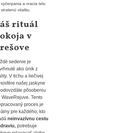
vyčerpania a vracia telu
stratenú vitalitu.
áš rituál
okoja v
rešove
ždé sedenie je
vrhnuté ako únik z
lity. V tichu a liečivej
mosfére našej jaskyne
 odovzdáte pôsobeniu
n WaveRejuve. Tento
epracovaný proces je
eálny pre každého, kto
adá
neinvazívnu cestu
zdraviu,
potrebuje
bkovo relaxovať alebo