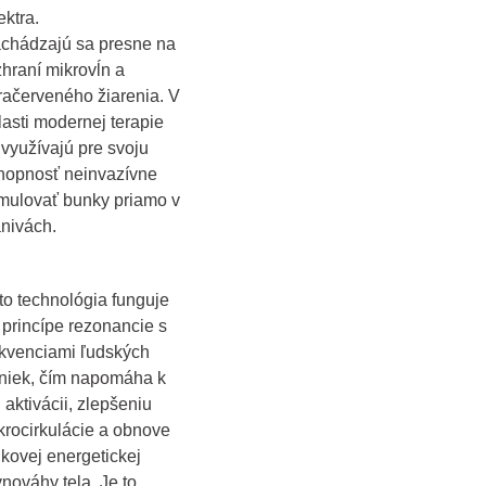
ektra.
chádzajú sa presne na
zhraní mikrovĺn a
fračerveného žiarenia. V
lasti modernej terapie
 využívajú pre svoju
hopnosť neinvazívne
imulovať bunky priamo v
anivách.
to technológia funguje
 princípe rezonancie s
ekvenciami ľudských
niek, čím napomáha k
h aktivácii, zlepšeniu
krocirkulácie a obnove
lkovej energetickej
vnováhy tela. Je to