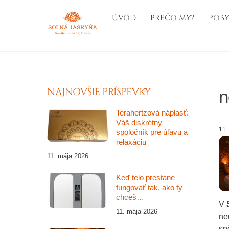
Skip
ÚVOD
PREČO MY?
POBY
to
content
NAJNOVŠIE PRÍSPEVKY
n
Terahertzová náplasť:
Váš diskrétny
11
spoločník pre úľavu a
relaxáciu
11. mája 2026
Keď telo prestane
fungovať tak, ako ty
chceš…
V
11. mája 2026
ne
sp