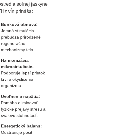
ostredia soľnej jaskyne
THz vĺn prináša:
Bunková obnova:
Jemná stimulácia
prebúdza prirodzené
regeneračné
mechanizmy tela.
Harmonizácia
mikrocirkulácie:
Podporuje lepší prietok
krvi a okysličenie
organizmu.
Uvoľnenie napätia:
Pomáha eliminovať
fyzické prejavy stresu a
svalovú stuhnutosť.
Energetický balans:
Odstraňuje pocit