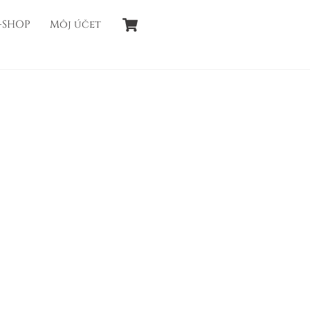
Cart
-SHOP
Môj účet