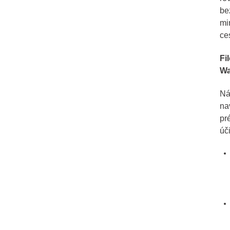
be
mi
ces
Fi
Wa
N
na
pr
úč