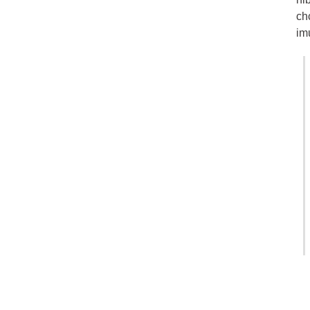
ch
im