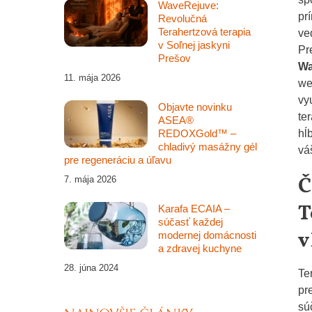
WaveRejuve:
pr
Revolučná
Terahertzová terapia
ve
v Soľnej jaskyni
Pr
Prešov
Wa
11. mája 2026
we
vy
Objavte novinku
te
ASEA®
hĺ
REDOXGold™ –
chladivý masážny gél
vá
pre regeneráciu a úľavu
Č
7. mája 2026
T
Karafa ECAIA –
súčasť každej
v
modernej domácnosti
a zdravej kuchyne
28. júna 2024
Te
pr
sú