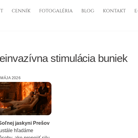
T
CENNÍK
FOTOGALÉRIA
BLOG
KONTAKT
E
einvazívna stimulácia buniek
. MÁJA 2026
Soľnej jaskyni Prešov
ustále hľadáme
ôsoby, ako prepojiť silu