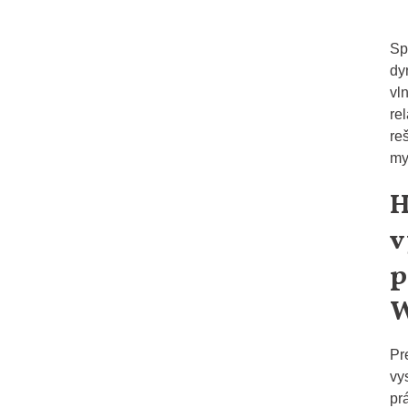
Sp
dy
vl
re
reš
my
H
v
p
W
Pr
vy
pr