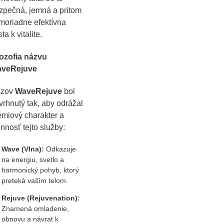
zpečná, jemná a pritom
moriadne efektívna
ta k vitalite.
lozofia názvu
veRejuve
ázov
WaveRejuve
bol
vrhnutý tak, aby odrážal
émiový charakter a
innosť tejto služby:
Wave (Vlna):
Odkazuje
na energiu, svetlo a
harmonický pohyb, ktorý
preteká vaším telom.
Rejuve (Rejuvenation):
Znamená omladenie,
obnovu a návrat k