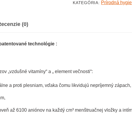
Prírodná hygi
KATEGÓRIA:
ecenzie (0)
 patentované
technológie :
ov „vzdušné vitamíny“ a „ element večnosti“:
álne a proti plesniam, vďaka čomu likvidujú nepríjemný zápach,
ém,
veň až 6100 aniónov na každý cm³ menštruačnej vložky a intím