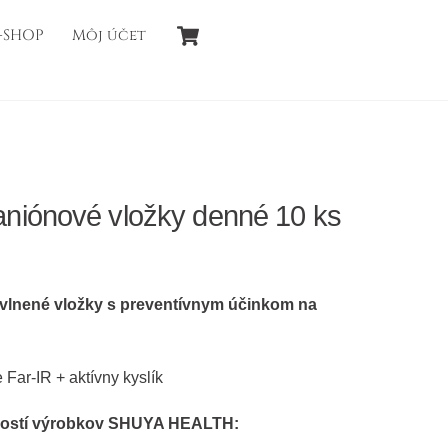
Cart
-SHOP
Môj účet
aniónové vložky denné 10 ks
vlnené vložky s preventívnym účinkom na
e Far-IR + aktívny kyslík
ností výrobkov SHUYA HEALTH: