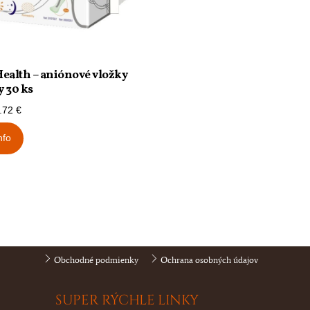
ealth – aniónové vložky
 30 ks
.72
€
nfo
Obchodné podmienky
Ochrana osobných údajov
SUPER RÝCHLE LINKY