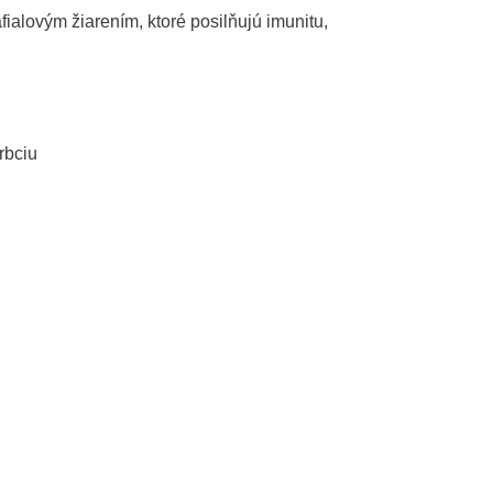
ialovým žiarením, ktoré posilňujú imunitu,
rbciu