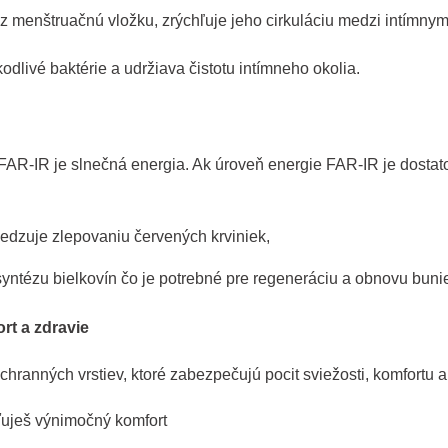
ez menštruačnú vložku, zrýchľuje jeho cirkuláciu medzi intímny
odlivé baktérie a udržiava čistotu intímneho okolia.
AR-IR je slnečná energia. Ak úroveň energie FAR-IR je dostato
amedzuje zlepovaniu červených krviniek,
yntézu bielkovín čo je potrebné pre regeneráciu a obnovu buni
t a zdravie
anných vrstiev, ktoré zabezpečujú pocit sviežosti, komfortu 
iťuješ výnimočný komfort