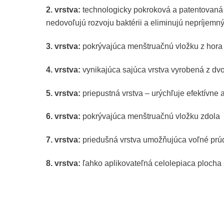
2. vrstva:
technologicky pokroková a patentovaná t
nedovoľujú rozvoju baktérii a eliminujú nepríjemn
3. vrstva:
pokrývajúca menštruačnú vložku z hora
4. vrstva:
vynikajúca sajúca vrstva vyrobená z dv
5. vrstva:
priepustná vrstva – urýchľuje efektívne
6. vrstva:
pokrývajúca menštruačnú vložku zdola
7. vrstva:
priedušná vrstva umožňujúca voľné pr
8. vrstva:
ľahko aplikovateľná celolepiaca plocha