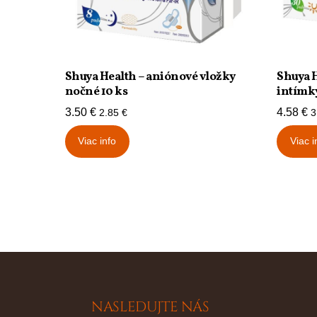
Shuya Health – aniónové vložky
Shuya H
nočné 10 ks
intímky
3.50
€
4.58
€
2.85
€
3
Viac info
Viac i
NASLEDUJTE NÁS