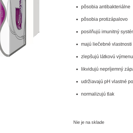
pôsobia antibakteriálne
pôsobia protizápalovo
posilňujú imunitný syst
majú liečebné vlastnosti
zlepšujú látkovú výmenu
likvidujú nepríjemný zá
udržiavajú pH vlastné p
normalizujú tlak
Nie je na sklade