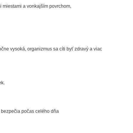
mi miestami a vonkajším povrchom,
čne vysoká, organizmus sa cíti byť zdravý a viac
ek.
a bezpečia počas celého dňa