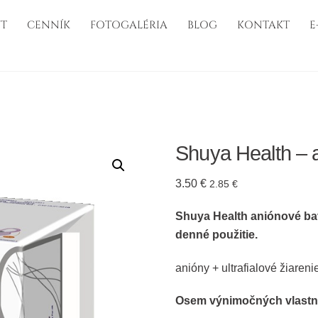
T
CENNÍK
FOTOGALÉRIA
BLOG
KONTAKT
E
Shuya Health – 
3.50
€
2.85
€
Shuya Health
aniónové ba
denné použitie.
anióny + ultrafialové žiareni
Osem výnimočných vlast