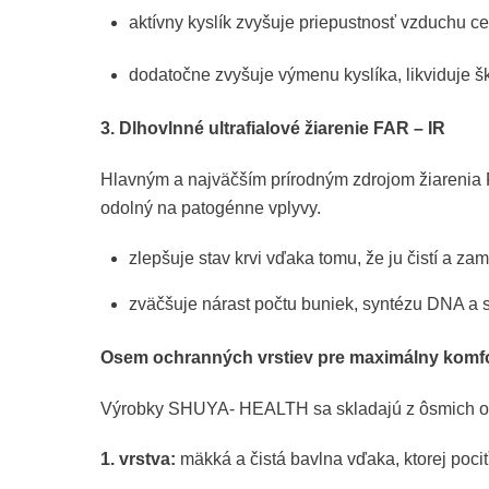
aktívny kyslík zvyšuje priepustnosť vzduchu c
dodatočne zvyšuje výmenu kyslíka, likviduje šk
3. Dlhovlnné ultrafialové žiarenie FAR – IR
Hlavným a najväčším prírodným zdrojom žiarenia F
odolný na patogénne vplyvy.
zlepšuje stav krvi vďaka tomu, že ju čistí a z
zväčšuje nárast počtu buniek, syntézu DNA a s
Osem ochranných vrstiev pre maximálny komfor
Výrobky SHUYA- HEALTH sa skladajú z ôsmich ochr
1. vrstva:
mäkká a čistá bavlna vďaka, ktorej poc