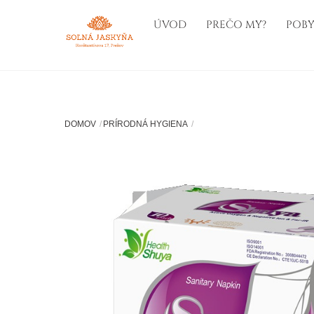
Skip
ÚVOD
PREČO MY?
POBY
to
content
DOMOV
PRÍRODNÁ HYGIENA