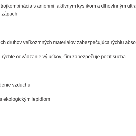
rojkombinácia s aniónmi, aktívnym kyslíkom a dlhovlnným ultraf
ý zápach
och druhov veľkozrnných materiálov zabezpečujúca rýchlu abso
 a rýchle odvádzanie výlučkov, čím zabezpečuje pocit sucha
údenie vzduchu
 s ekologickým lepidlom