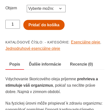
Objem
množstvo
Pridať do košíka
Škorica
(kôra)
-
Esenciálne oleje
KATALÓGOVÉ ČÍSLO:
-
KATEGÓRIE:
,
esenciálny
Jednodruhové esenciálne oleje
olej
Popis
Ďalšie informácie
Recenzie (0)
Vdychovanie škoricového oleja príjemne
prehrieva a
stimuluje váš organizmus
, pokiaľ sa necítite práve
dobre. Najmä v zimnom období.
Na fyzickej úrovni môže prispievať k zdraviu organizmu:
napomáhať normálnej činnosti kardiovaskulárneho