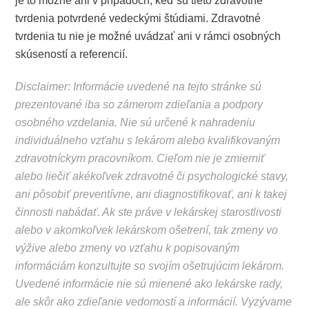
je to možné ani v prípadoch, keď sú tieto zdravotné
tvrdenia potvrdené vedeckými štúdiami. Zdravotné
tvrdenia tu nie je možné uvádzať ani v rámci osobných
skúseností a referencií.
Disclaimer: Informácie uvedené na tejto stránke sú
prezentované iba so zámerom zdieľania a podpory
osobného vzdelania. Nie sú určené k nahradeniu
individuálneho vzťahu s lekárom alebo kvalifikovaným
zdravotníckym pracovníkom. Cieľom nie je zmierniť
alebo liečiť akékoľvek zdravotné či psychologické stavy,
ani pôsobiť preventívne, ani diagnostifikovať, ani k takej
činnosti nabádať. Ak ste práve v lekárskej starostlivosti
alebo v akomkoľvek lekárskom ošetrení, tak zmeny vo
výžive alebo zmeny vo vzťahu k popisovaným
informáciám konzultujte so svojím ošetrujúcim lekárom.
Uvedené informácie nie sú mienené ako lekárske rady,
ale skôr ako zdieľanie vedomostí a informácií. Vyzývame