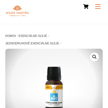
Cart
Skip
Men
to
content
DOMOV
ESENCIÁLNE OLEJE
JEDNODRUHOVÉ ESENCIÁLNE OLEJE