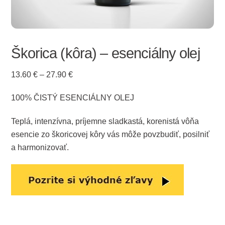
Škorica (kôra) – esenciálny olej
Price
13.60
€
–
27.90
€
range:
100% ČISTÝ ESENCIÁLNY OLEJ
13.60 €
through
Teplá, intenzívna, príjemne sladkastá, korenistá vôňa
27.90 €
esencie zo škoricovej kôry vás môže povzbudiť, posilniť
a harmonizovať.