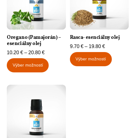
Oregano (Pamajorán) –
Rasca- esenciálny olej
esenciálny olej
Price
9.70
€
–
19.80
€
Price
10.20
€
–
20.80
€
range:
Tento
Výber možností
range:
9.70 €
Tento
produkt
Výber možností
10.20 €
through
produkt
má
through
19.80 €
má
viacero
20.80 €
viacero
variantov.
variantov.
Možnosti
Možnosti
si
si
môžete
môžete
vybrať
vybrať
na
na
stránke