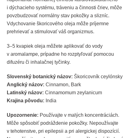
i dýchacieho systému, tráveniu a činnosti čriev, môže
povzbudzovať normálny stav pokožky a slizníc.
Vdychovanie škoricového oleja môže príjemne
prehrievať a stimulovať váš organizmus.
3–5 kvapiek oleja môžete aplikovať do vody
v aromalampe, prípadne ho rozptyľovať pomocou
difuzéru či inhalačnej tyčinky.
Slovenský botanický názov:
Škoricovník ceylónsky
Anglický názov:
Cinnamon, Bark
Latinský názov:
Cinnamomum zeylanicum
Krajina pôvodu:
India
Upozornenie:
Používajte v malých koncentráciách.
Môže spôsobiť podráždenie pokožky. Nepoužívajte
v tehotenstve, pri epilepsii a pri alergickej dispozícií.