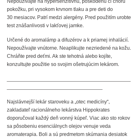
Nepoužívajte na hypersenzitívnu, poškodenú či chorú
pokožku, pri vysokom krvnom tlaku a pre deti do
30 mesiacov. Patrí medzi alergény. Pred použitím urobte
test znášanlivosti v lakťovej jamke.
Určené do aromalámp a difuzérov a k priamej inhalácií.
Nepoužívajte vnútorne. Neaplikujte nezriedené na kožu.
Chráňte pred deťmi. Ak ste tehotná alebo kojíte,
konzultujte použitie so svojim ošetrujúcim lekárom.
____________________________________________
__________________________________
Najslávnejší lekár staroveku a „otec medicíny“,
zakladateľ racionálneho lekárstva Hippokrates
doporučoval každý deň vonný kúpeľ. Viac ako sto rokov
sa pôsobeniu esenciálnych olejov venuje veda
aromaterapia. Boli a sú predmetom skúmania desiatok