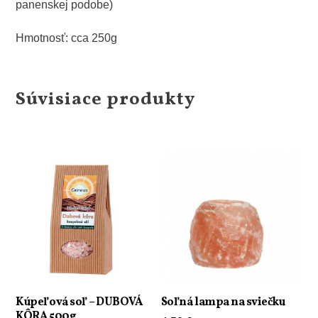
panenskej podobe)
Hmotnosť: cca 250g
Súvisiace produkty
Kúpeľová soľ – DUBOVÁ
Soľná lampa na sviečku
KÔRA 500g