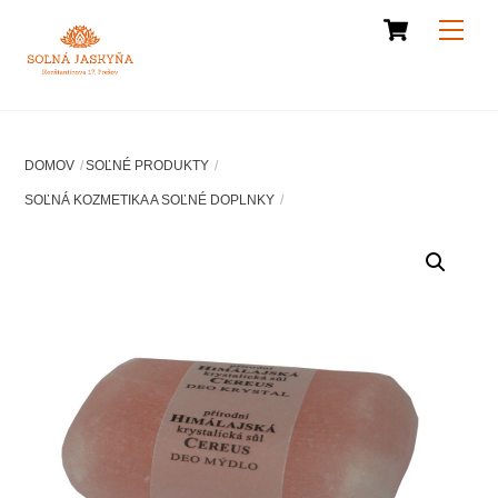
Cart
Skip
Men
to
content
DOMOV
SOĽNÉ PRODUKTY
SOĽNÁ KOZMETIKA A SOĽNÉ DOPLNKY