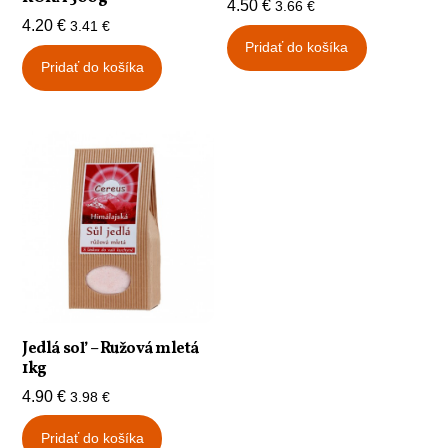
4.50
€
3.66
€
4.20
€
3.41
€
Pridať do košíka
Pridať do košíka
Jedlá soľ – Ružová mletá
1kg
4.90
€
3.98
€
Pridať do košíka