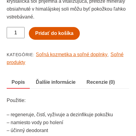
kryštalická soľ príjemná a vitalizujúca, pretože minerály
obsiahnuté v himalájskej soli môžu byť pokožkou ľahko
vstrebávané.
množstvo
Pridať do košíka
Soľné
deo
mydlo
Soľná kozmetika a soľné doplnky
Soľné
KATEGÓRIE:
,
produkty
Popis
Ďalšie informácie
Recenzie (0)
Použitie:
– regeneruje, čistí, vyživuje a dezinfikuje pokožku
– namiesto vody po holení
– účinný deodorant