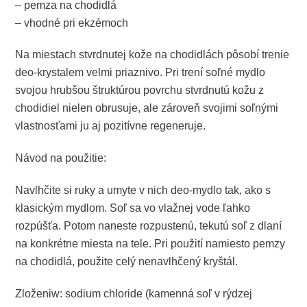
– pemza na chodidlá
– vhodné pri ekzémoch
Na miestach stvrdnutej kože na chodidlách pôsobí trenie
deo-krystalem velmi priaznivo. Pri trení soľné mydlo
svojou hrubšou štruktúrou povrchu stvrdnutú kožu z
chodidiel nielen obrusuje, ale zároveň svojimi soľnými
vlastnosťami ju aj pozitívne regeneruje.
Návod na použitie:
Navlhčite si ruky a umyte v nich deo-mydlo tak, ako s
klasickým mydlom. Soľ sa vo vlažnej vode ľahko
rozpúšťa. Potom naneste rozpustenú, tekutú soľ z dlaní
na konkrétne miesta na tele. Pri použití namiesto pemzy
na chodidlá, použite celý nenavlhčený kryštál.
Zloženiw: sodium chloride (kamenná soľ v rýdzej