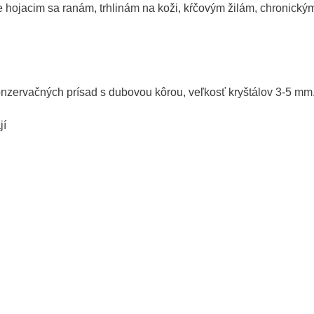
zle hojacim sa ranám, trhlinám na koži, kŕčovým žilám, chronic
onzervačných prísad s dubovou kôrou, veľkosť kryštálov 3-5 mm
jí