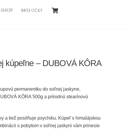
Cart
-SHOP
Môj účet
šej kúpeľne – DUBOVÁ KÔRA
stupovú permanentku do soľnej jaskyne,
 DUBOVÁ KÔRA 500g a prírodnú stearínovú
y a tiež posilňuje psychiku. Kúpeľ s himalájskou
binácii s pobytom v soľnej jaskyni vám prinesie