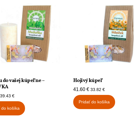
u do vašej kúpeľne –
Hojivý kúpeľ
VKA
41.60
€
33.82
€
39.43
€
Pridať do košíka
ť do košíka