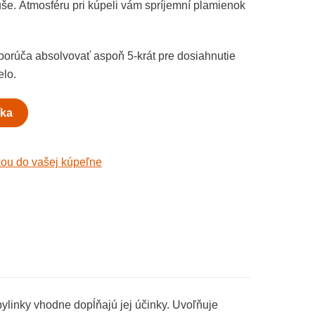
uše. Atmosféru pri kúpeli vám spríjemní plamienok
dporúča absolvovať aspoň 5-krát pre dosiahnutie
elo.
íka
kou do vašej kúpeľne
ylinky vhodne dopĺňajú jej účinky. Uvoľňuje