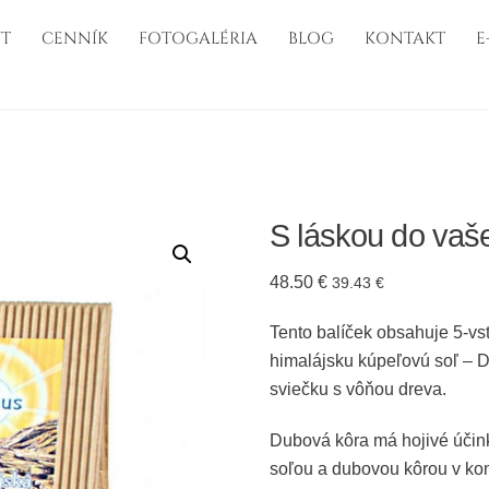
T
CENNÍK
FOTOGALÉRIA
BLOG
KONTAKT
E
S láskou do va
48.50
€
39.43
€
Tento balíček obsahuje 5-v
himalájsku kúpeľovú soľ –
sviečku s vôňou dreva.
Dubová kôra má hojivé účink
soľou a dubovou kôrou v kom