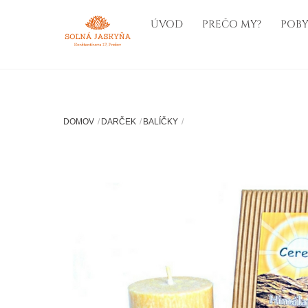
Skip
ÚVOD
PREČO MY?
POBY
to
content
DOMOV
DARČEK
BALÍČKY