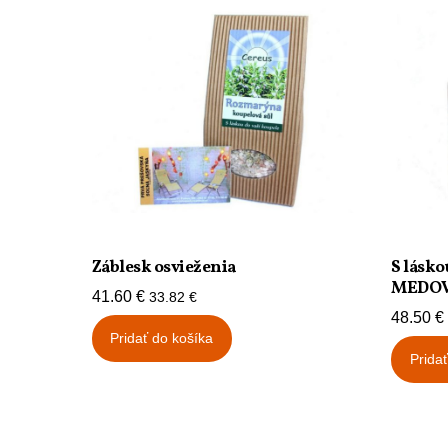
Záblesk osvieženia
S lásko
MEDO
41.60
€
33.82
€
48.50
€
Pridať do košíka
Prida