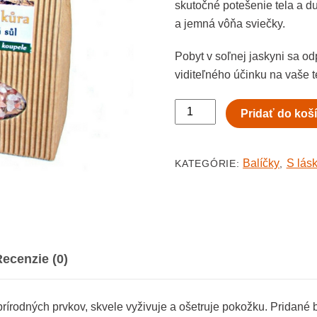
skutočné potešenie tela a d
a jemná vôňa sviečky.
Pobyt v soľnej jaskyni sa o
viditeľného účinku na vaše t
množstvo
Pridať do koš
S
láskou
do
Balíčky
S lás
KATEGÓRIE:
,
vašej
kúpeľne
-
DUBOVÁ
KÔRA
ecenzie (0)
rodných prvkov, skvele vyživuje a ošetruje pokožku. Pridané b